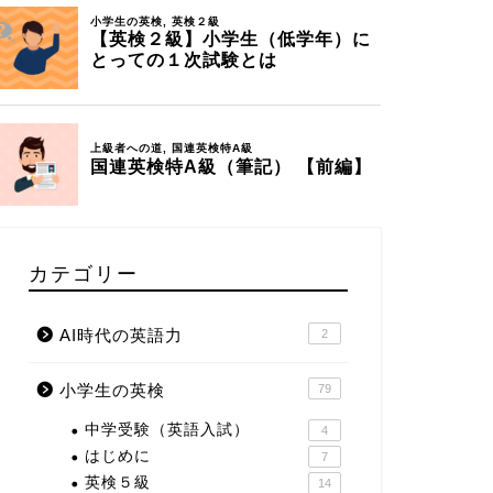
カテゴリー
AI時代の英語力
2
小学生の英検
79
中学受験（英語入試）
4
はじめに
7
英検５級
14