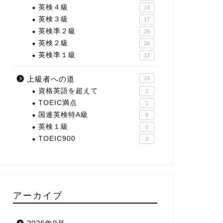
英検４級
14
英検３級
17
英検準２級
26
英検２級
26
英検準１級
13
上級者への道
19
資格英語を超えて
2
TOEIC満点
1
国連英検特A級
8
英検１級
6
TOEIC900
3
アーカイブ