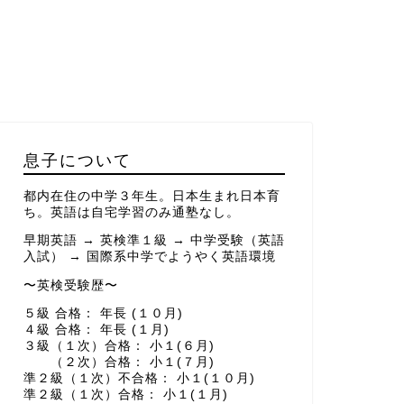
息子について
都内在住の中学３年生。日本生まれ日本育
ち。英語は自宅学習のみ通塾なし。
早期英語 → 英検準１級 → 中学受験（英語
入試） → 国際系中学でようやく英語環境
〜英検受験歴〜
５級 合格： 年長 (１０月)
４級 合格： 年長 (１月)
３級（１次）合格： 小１(６月)
（２次）合格： 小１(７月)
準２級（１次）不合格： 小１(１０月)
準２級（１次）合格： 小１(１月)