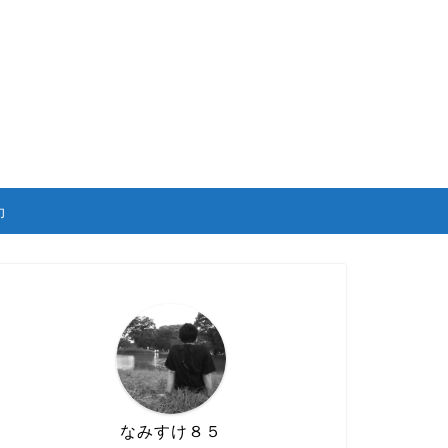
力
なみすけ８５