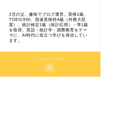
2児の父。趣味でブログ運営。英検1級、
TOEIC990、国連英検特A級（外務大臣
賞）、統計検定1級（統計応用）・準1級
を取得。英語・統計学・国際教育をテー
マに、AI時代に役立つ学びを発信してい
ます。
＼ Follow me ／